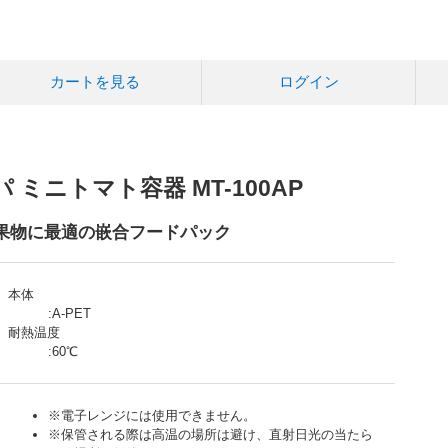
カートを見る
ログイン
ミニトマト容器 MT-100AP
果物に最適の嵌合フードパック
本体
:
A-PET
耐熱温度
:
60℃
※
電子レンジには使用できません。
※
保管される際は高温の場所は避け、直射日光の当たら