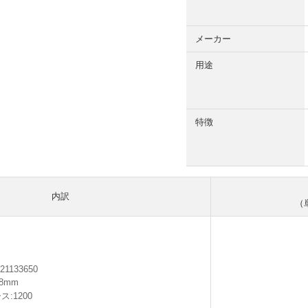
メーカー
用途
特徴
内訳
（
21133650
38mm
ス:1200