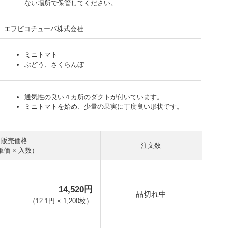
ない場所で保管してください。
エフピコチューパ株式会社
ミニトマト
ぶどう、さくらんぼ
通気性の良い４カ所のダクトが付いています。
ミニトマトを始め、少量の果実に丁度良い形状です。
販売価格
注文数
単価 × 入数）
14,520円
品切れ中
（
12.1円
×
1,200
枚
）