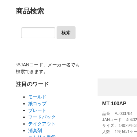
商品検索
検索
※JANコード、メーカー名でも
検索できます。
注目のワード
モールド
MT-100AP
紙コップ
プレート
品番
AJ003794
フードパック
JANコード
49402
テイクアウト
サイズ
140×94×
消臭剤
入数
1袋:50/1ケー