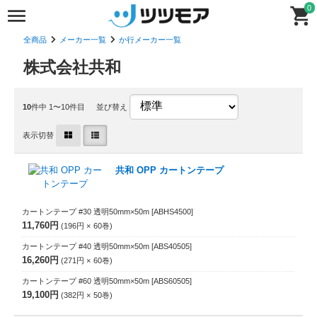
0
全商品
メーカー一覧
か行メーカー一覧
株式会社共和
10
件中 1〜10件目
並び替え
表示切替
共和 OPP カートンテープ
カートンテープ #30 透明50mm×50m
[ABHS4500]
11,760円
196円
60
巻
カートンテープ #40 透明50mm×50m
[ABS40505]
16,260円
271円
60
巻
カートンテープ #60 透明50mm×50m
[ABS60505]
19,100円
382円
50
巻