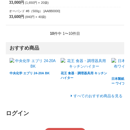
33,000円
1,650円
20
袋
オーバンド #8（500g）
[AA8B0000]
33,600円
840円
40
袋
10
件中 1〜10件目
おすすめ商品
中央化学 エブリ 24-20A BK
花王 食器・調理器具用 キッチン
ハイター
日本製紙クレ
ー ワイプオー
すべてのおすすめ商品を見る
ログイン