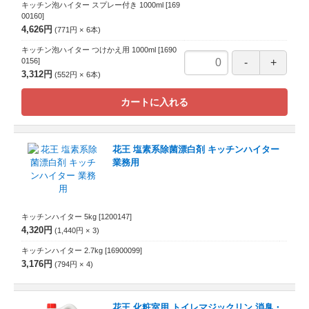
キッチン泡ハイター スプレー付き 1000ml
[169
00160]
4,626円
771円
6
本
キッチン泡ハイター つけかえ用 1000ml
[1690
0156]
3,312円
552円
6
本
カートに入れる
花王 塩素系除菌漂白剤 キッチンハイター
業務用
キッチンハイター 5kg
[1200147]
4,320円
1,440円
3
キッチンハイター 2.7kg
[16900099]
3,176円
794円
4
花王 化粧室用 トイレマジックリン 消臭・