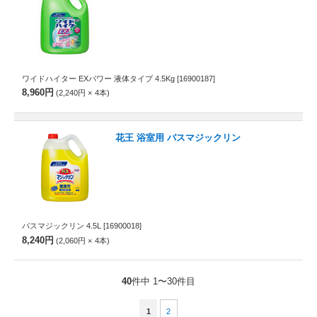
ワイドハイター EXパワー 液体タイプ 4.5Kg
[16900187]
8,960円
2,240円
4
本
花王 浴室用 バスマジックリン
バスマジックリン 4.5L
[16900018]
8,240円
2,060円
4
本
40
件中 1〜30件目
1
2