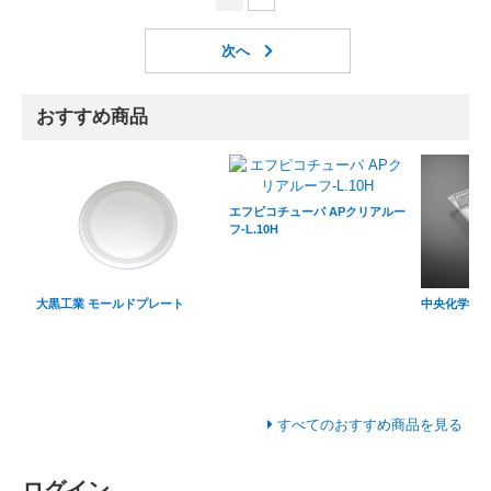
おすすめ商品
エフピコチューパ APクリアルー
フ-L.10H
大黒工業 モールドプレート
中央化学 C-A
すべてのおすすめ商品を見る
ログイン