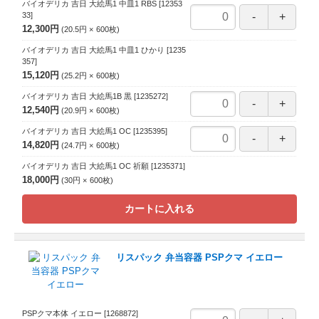
バイオデリカ 吉日 大絵馬1 中皿1 RBS
[12353
33]
12,300円
20.5円
600
枚
バイオデリカ 吉日 大絵馬1 中皿1 ひかり
[1235
357]
15,120円
25.2円
600
枚
バイオデリカ 吉日 大絵馬1B 黒
[1235272]
12,540円
20.9円
600
枚
バイオデリカ 吉日 大絵馬1 OC
[1235395]
14,820円
24.7円
600
枚
バイオデリカ 吉日 大絵馬1 OC 祈願
[1235371]
18,000円
30円
600
枚
カートに入れる
リスパック 弁当容器 PSPクマ イエロー
PSPクマ本体 イエロー
[1268872]