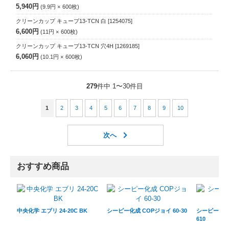
5,940円
9.9円
600
枚
クリーンカップ キューブ13-TCN 白
[1254075]
6,600円
11円
600
枚
クリーンカップ キューブ13-TCN 穴4H
[1269185]
6,060円
10.1円
600
枚
279
件中 1〜30件目
1
2
3
4
5
6
7
8
9
10
おすすめ商品
中央化学 エブリ 24-20C BK
シーピー化成 COPジョイ 60-30
シーピー化成 
610