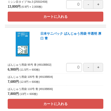
ミシン目タイプ No.3
[25502458]
13,800円
6.9円
2,000
枚
カートに入れる
日本サニパック ばんじゅう用袋 半透明 厚
口 青
ばんじゅう用袋 95号 青
[4910BB02]
6,900円
11.5円
600
枚
ばんじゅう用袋 105号 青
[4910BB04]
7,680円
12.8円
600
枚
ばんじゅう用袋 110号 青
[4910BB06]
7,800円
13円
600
枚
カートに入れる