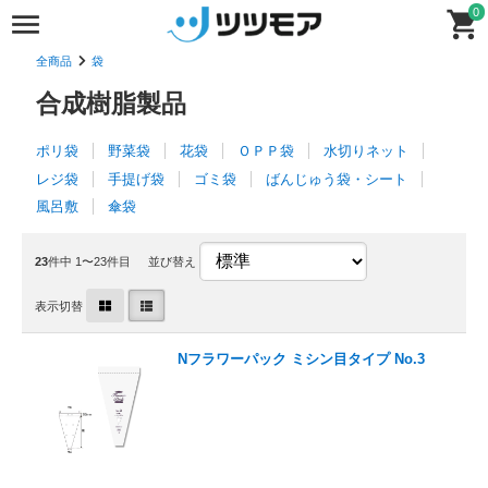
0
全商品
袋
合成樹脂製品
ポリ袋
野菜袋
花袋
ＯＰＰ袋
水切りネット
レジ袋
手提げ袋
ゴミ袋
ばんじゅう袋・シート
風呂敷
傘袋
23
件中 1〜23件目
並び替え
表示切替
Nフラワーパック ミシン目タイプ No.3