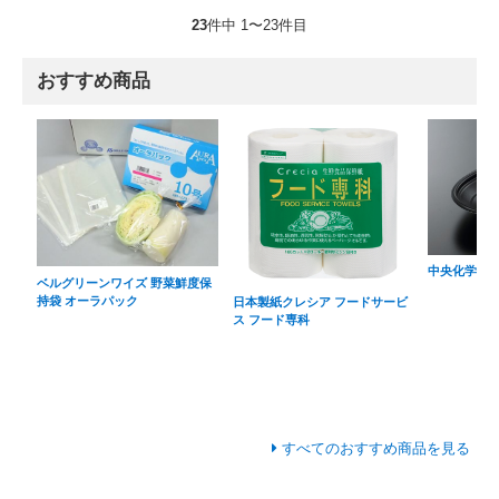
23
件中 1〜23件目
おすすめ商品
中央化学 セイ
ベルグリーンワイズ 野菜鮮度保
持袋 オーラパック
日本製紙クレシア フードサービ
ス フード専科
すべてのおすすめ商品を見る