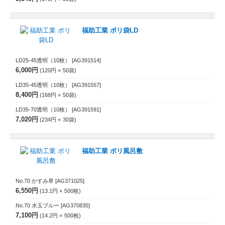
福助工業 ポリ袋LD
LD25-45透明（10枚）
[AG391514]
6,000円
120円
50
袋
LD35-45透明（10枚）
[AG391557]
8,400円
168円
50
袋
LD35-70透明（10枚）
[AG391591]
7,020円
234円
30
袋
福助工業 ポリ風呂敷
No.70 かすみ草
[AG371025]
6,550円
13.1円
500
枚
No.70 水玉ブルー
[AG370835]
7,100円
14.2円
500
枚