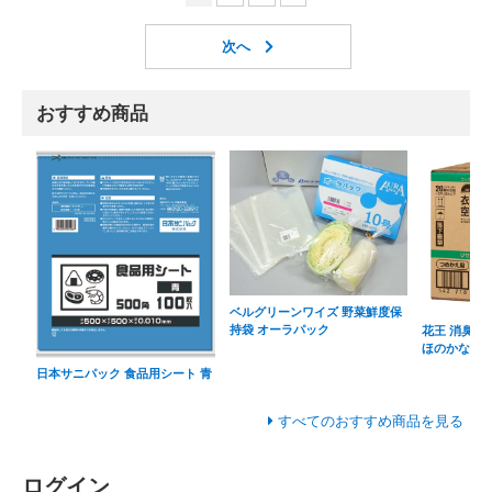
おすすめ商品
ベルグリーンワイズ 野菜鮮度保
持袋 オーラパック
花王 消臭剤
ほのかなグ
日本サニパック 食品用シート 青
すべてのおすすめ商品を見る
ログイン