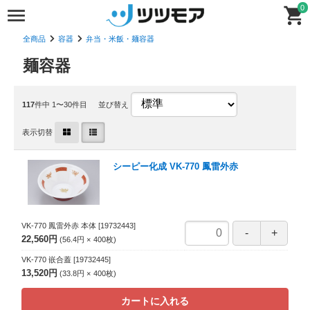
0
全商品
容器
弁当・米飯・麺容器
麺容器
117
件中 1〜30件目
並び替え
表示切替
シーピー化成 VK-770 鳳雷外赤
VK-770 鳳雷外赤 本体
[19732443]
22,560円
56.4円
400
枚
VK-770 嵌合蓋
[19732445]
13,520円
33.8円
400
枚
カートに入れる