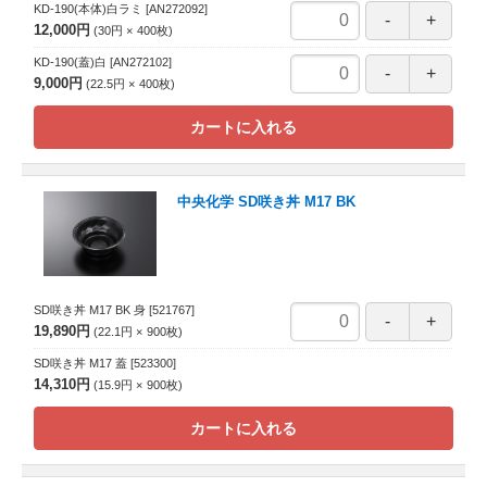
KD-190(本体)白ラミ
[AN272092]
12,000円
30円
400
枚
KD-190(蓋)白
[AN272102]
9,000円
22.5円
400
枚
カートに入れる
中央化学 SD咲き丼 M17 BK
SD咲き丼 M17 BK 身
[521767]
19,890円
22.1円
900
枚
SD咲き丼 M17 蓋
[523300]
14,310円
15.9円
900
枚
カートに入れる