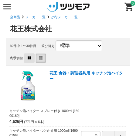
0
全商品
メーカー一覧
か行メーカー一覧
花王株式会社
30
件中 1〜30件目
並び替え
表示切替
花王 食器・調理器具用 キッチン泡ハイタ
ー
キッチン泡ハイター スプレー付き 1000ml
[169
00160]
4,626円
771円
6
本
キッチン泡ハイター つけかえ用 1000ml
[1690
0156]