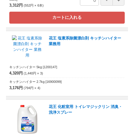
3,312円
552円
6
本
カートに入れる
花王 塩素系除菌漂白剤 キッチンハイター
業務用
キッチンハイター 5kg
[1200147]
4,320円
1,440円
3
キッチンハイター 2.7kg
[16900099]
3,176円
794円
4
花王 化粧室用 トイレマジックリン 消臭・
洗浄スプレー