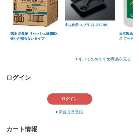
中央化学 エブリ 24-20C BK
花王 消臭剤 リセッシュ除菌EX
日本製紙クレ
香りが残らないタイプ
ス フード専
すべてのおすすめ商品を見る
ログイン
ログイン
新規会員登録
カート情報