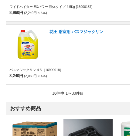
ワイドハイター EXパワー 液体タイプ 4.5Kg
[16900187]
8,960円
2,240円
4
本
花王 浴室用 バスマジックリン
バスマジックリン 4.5L
[16900018]
8,240円
2,060円
4
本
30
件中 1〜30件目
おすすめ商品