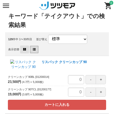
0
キーワード「テイクアウト」での検
索結果
129
件中 1〜30件目
並び替え
表示切替
リスパック クリーンカップ 90
クリーンカップ 90BL
[01200014]
23,500円
4.7円
5,000
枚
クリーンカップ 90TCL
[01200177]
19,000円
3.8円
5,000
枚
カートに入れる