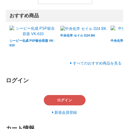
おすすめ商品
中央化学 セイル D24 BK
シーピー化成 PSP嵌合容器 VK-
中央化学 C-A
610
すべてのおすすめ商品を見る
ログイン
ログイン
新規会員登録
カート情報