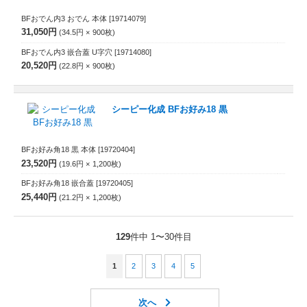
BFおでん内3 おでん 本体
[19714079]
31,050円
34.5円
900
枚
BFおでん内3 嵌合蓋 U字穴
[19714080]
20,520円
22.8円
900
枚
シーピー化成 BFお好み18 黒
BFお好み角18 黒 本体
[19720404]
23,520円
19.6円
1,200
枚
BFお好み角18 嵌合蓋
[19720405]
25,440円
21.2円
1,200
枚
129
件中 1〜30件目
1
2
3
4
5