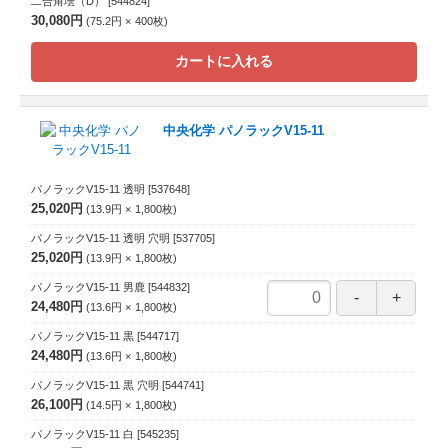
二合角壜（D）
[544824]
30,080円
75.2円
400
枚
カートに入れる
中央化学 パノラックV15-11
パノラックV15-11 透明
[537648]
25,020円
13.9円
1,800
枚
パノラックV15-11 透明 穴明
[537705]
25,020円
13.9円
1,800
枚
パノラックV15-11 男鹿
[544832]
24,480円
13.6円
1,800
枚
パノラックV15-11 黒
[544717]
24,480円
13.6円
1,800
枚
パノラックV15-11 黒 穴明
[544741]
26,100円
14.5円
1,800
枚
パノラックV15-11 白
[545235]