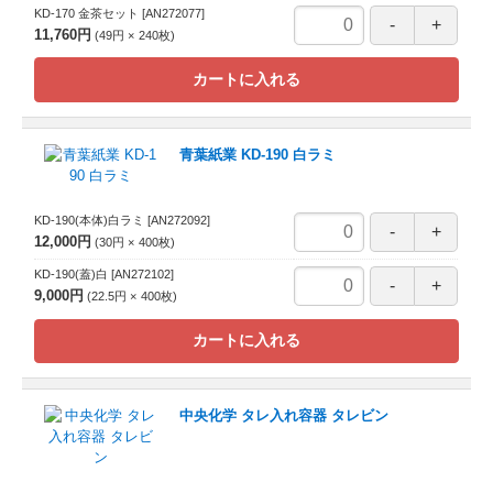
KD-170 金茶セット
[AN272077]
11,760円
49円
240
枚
カートに入れる
青葉紙業 KD-190 白ラミ
KD-190(本体)白ラミ
[AN272092]
12,000円
30円
400
枚
KD-190(蓋)白
[AN272102]
9,000円
22.5円
400
枚
カートに入れる
中央化学 タレ入れ容器 タレビン