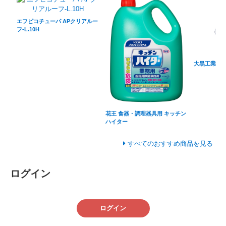
エフピコチューパ APクリアルー
フ-L.10H
大黒工業 モ
花王 食器・調理器具用 キッチン
ハイター
すべてのおすすめ商品を見る
ログイン
ログイン