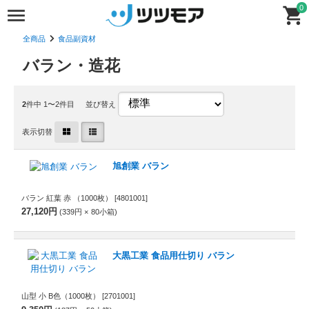
0
全商品
食品副資材
バラン・造花
2
件中 1〜2件目
並び替え
表示切替
旭創業 バラン
バラン 紅葉 赤 （1000枚）
[4801001]
27,120円
339円
80
小箱
大黒工業 食品用仕切り バラン
山型 小 B色（1000枚）
[2701001]