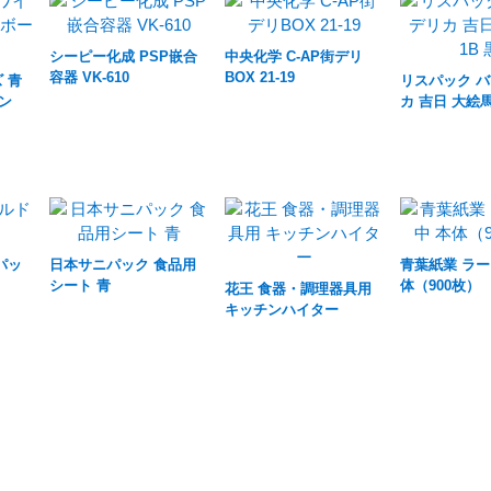
シーピー化成 PSP嵌合
中央化学 C-AP街デリ
容器 VK-610
BOX 21-19
 青
リスパック 
ドン
カ 吉日 大絵馬
パッ
日本サニパック 食品用
青葉紙業 ラー
シート 青
体（900枚）
花王 食器・調理器具用
キッチンハイター