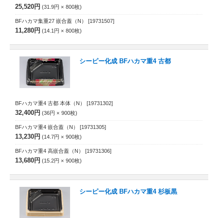
25,520円
31.9円
800
枚
BFハカマ集重27 嵌合蓋（N）
[19731507]
11,280円
14.1円
800
枚
シーピー化成 BFハカマ重4 古都
BFハカマ重4 古都 本体（N）
[19731302]
32,400円
36円
900
枚
BFハカマ重4 嵌合蓋（N）
[19731305]
13,230円
14.7円
900
枚
BFハカマ重4 高嵌合蓋（N）
[19731306]
13,680円
15.2円
900
枚
シーピー化成 BFハカマ重4 杉板黒