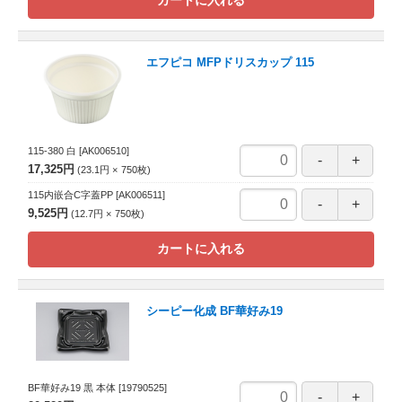
カートに入れる
エフピコ MFPドリスカップ 115
115-380 白
[AK006510]
17,325円
23.1円
750
枚
115内嵌合C字蓋PP
[AK006511]
9,525円
12.7円
750
枚
カートに入れる
シーピー化成 BF華好み19
BF華好み19 黒 本体
[19790525]