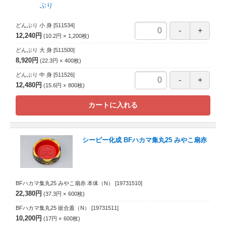
どんぶり 小 身
[511534]
12,240円
10.2円
1,200
枚
どんぶり 大 身
[511500]
8,920円
22.3円
400
枚
どんぶり 中 身
[511526]
12,480円
15.6円
800
枚
カートに入れる
シーピー化成 BFハカマ集丸25 みやこ扇赤
BFハカマ集丸25 みやこ扇赤 本体（N）
[19731510]
22,380円
37.3円
600
枚
BFハカマ集丸25 嵌合蓋（N）
[19731511]
10,200円
17円
600
枚