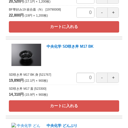
20,520円
17.1円
1,200
枚
BF華好み19 嵌合蓋（N）
[19790008]
22,800円
19円
1,200
枚
カートに入れる
中央化学 SD咲き丼 M17 BK
SD咲き丼 M17 BK 身
[521767]
19,890円
22.1円
900
枚
SD咲き丼 M17 蓋
[523300]
14,310円
15.9円
900
枚
カートに入れる
中央化学 どんぶり