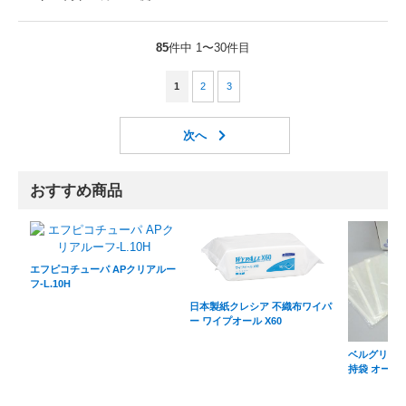
85
件中 1〜30件目
1
2
3
おすすめ商品
エフピコチューパ APクリアルー
フ-L.10H
日本製紙クレシア 不織布ワイパ
ー ワイプオール X60
ベルグリーン
持袋 オーラ