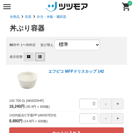
0
全商品
容器
弁当・米飯・麺容器
丼ぶり容器
85
件中 1〜30件目
並び替え
表示切替
エフピコ MFPドリスカップ 142
142-700 白
[AK0025HP]
18,240円
30.4円
600
枚
142内嵌合C字蓋PP
[AK007EDX]
8,880円
14.8円
600
枚