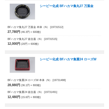
シーピー化成 BFハカマ集丸27 万葉金
BFハカマ集丸27 万葉金 本体（N）
[19731512]
27,780円
46.3円
600
枚
BFハカマ集丸27 嵌合蓋（N）
[19731515]
12,000円
20円
600
枚
シーピー化成 BFハカマ集重24 ローズW
BFハカマ集重24 ローズW 本体（N）
[19731488]
28,880円
36.1円
800
枚
BFハカマ集重24 嵌合蓋（N）
[19731491]
12,480円
15.6円
800
枚