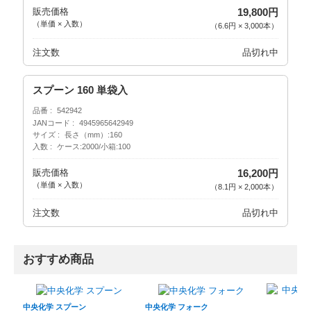
販売価格
19,800円
（単価 × 入数）
（
6.6円
×
3,000
本
）
注文数
品切れ中
スプーン 160 単袋入
品番
542942
JANコード
4945965642949
サイズ
長さ（mm）:160
入数
ケース:2000/小箱:100
販売価格
16,200円
（単価 × 入数）
（
8.1円
×
2,000
本
）
注文数
品切れ中
おすすめ商品
中央化学 スプーン
中央化学 フォーク