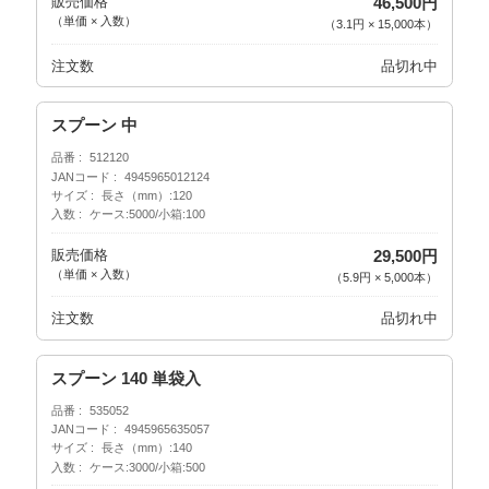
販売価格
46,500円
（単価 × 入数）
（
3.1円
×
15,000
本
）
注文数
品切れ中
スプーン 中
品番
512120
JANコード
4945965012124
サイズ
長さ（mm）:120
入数
ケース:5000/小箱:100
販売価格
29,500円
（単価 × 入数）
（
5.9円
×
5,000
本
）
注文数
品切れ中
スプーン 140 単袋入
品番
535052
JANコード
4945965635057
サイズ
長さ（mm）:140
入数
ケース:3000/小箱:500