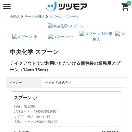
0
全商品
テーブル用品
スプーン・フォーク
中央化学 スプーン
テイクアウトでご利用いただいける個包装の業務用スプ
ーン（14cm 16cm）
メーカー
中央化学株式会社
スプーン 小
品番
512088
JANコード
4945965012087
サイズ
長さ（mm）:93
入数
ケース:15000/小箱:200