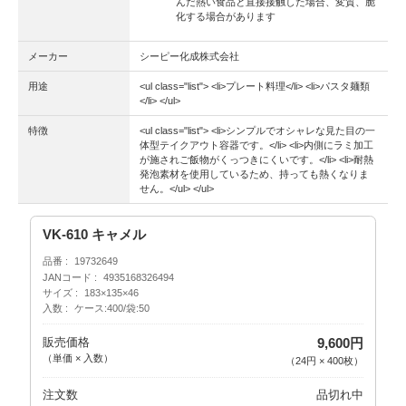
んだ熱い食品と直接接触した場合、変質、脆
化する場合があります
メーカー
シーピー化成株式会社
用途
<ul class="list"> <li>プレート料理</li> <li>パスタ麺類
</li> </ul>
特徴
<ul class="list"> <li>シンプルでオシャレな見た目の一
体型テイクアウト容器です。</li> <li>内側にラミ加工
が施されご飯物がくっつきにくいです。</li> <li>耐熱
発泡素材を使用しているため、持っても熱くなりま
せん。</ul> </ul>
VK-610 キャメル
品番
19732649
JANコード
4935168326494
サイズ
183×135×46
入数
ケース:400/袋:50
販売価格
9,600円
（単価 × 入数）
（
24円
×
400
枚
）
注文数
品切れ中