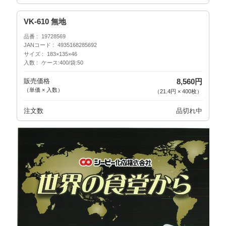
VK-610 無地
品番
19728569
JANコード
4935168285692
サイズ
183×135×46
入数
ケース:400/袋:50
販売価格
8,560円
（単価 × 入数）
（
21.4円
×
400
枚
）
注文数
品切れ中