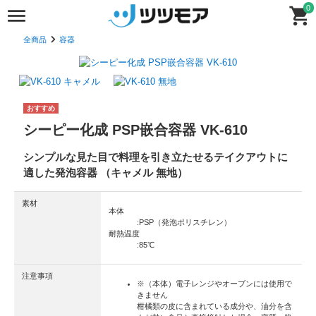
0
全商品
容器
シーピー化成 PSP嵌合容器 VK-610
シンプルな見た目で料理を引き立たせるテイクアウトに
適した発泡容器 （キャメル 無地）
素材
本体
:
PSP（発泡ポリスチレン）
耐熱温度
:
85℃
注意事項
※
（本体）電子レンジやオーブンには使用で
きません
柑橘類の皮に含まれている成分や、油分を含